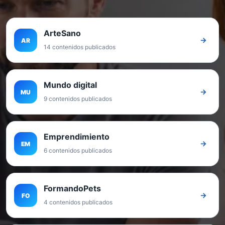
ArteSano
→
AR
14 contenidos publicados
Mundo digital
→
MU
9 contenidos publicados
Emprendimiento
→
EM
6 contenidos publicados
FormandoPets
→
FO
4 contenidos publicados