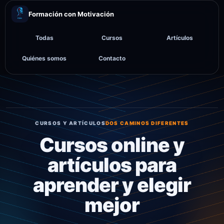
Ir
Formación con Motivación
al
contenido
Todas
Cursos
Artículos
Quiénes somos
Contacto
CURSOS Y ARTÍCULOS
DOS CAMINOS DIFERENTES
Cursos online y
artículos para
aprender y elegir
mejor