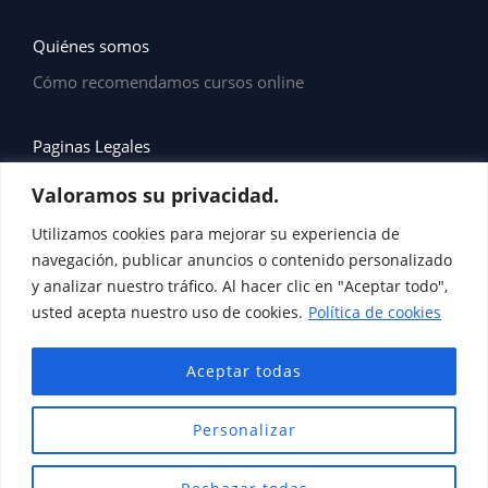
Quiénes somos
Cómo recomendamos cursos online
Paginas Legales
Valoramos su privacidad.
Política de Privacidad
Utilizamos cookies para mejorar su experiencia de
navegación, publicar anuncios o contenido personalizado
Política de Cookies
y analizar nuestro tráfico. Al hacer clic en "Aceptar todo",
usted acepta nuestro uso de cookies.
Política de cookies
Aviso Legal
Aceptar todas
Personalizar
Copyright © 2026 Formacion con Motivacion | Powered
by Formacion con Motivacion