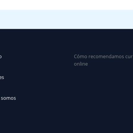
o
Cómo recomendamos cur
online
es
 somos