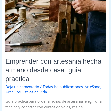
practica
Emprender con artesania hecha
a mano desde casa: guia
practica
Deja un comentario
/
Todas las publicaciones
,
ArteSano
,
Artículos
,
Estilos de vida
Guia practica para ordenar ideas de artesania, elegir una
tecnica y conectar con cursos de velas, resina,