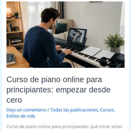
Curso
de
piano
online
para
principiantes:
empezar
desde
cero
Curso de piano online para
principiantes: empezar desde
cero
Deja un comentario
/
Todas las publicaciones
,
Cursos
,
Estilos de vida
Curso de piano online para principiantes: qué mirar antes