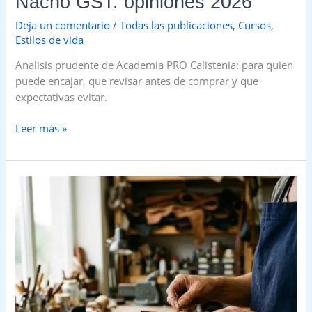
Nacho GST: opiniones 2026
Deja un comentario
/
Todas las publicaciones
,
Cursos
,
Estilos de vida
Analisis prudente de Academia PRO Calistenia: para quien
puede encajar, que revisar antes de comprar y que
expectativas evitar.
Leer más »
Emprender
con
artesania
hecha
a
mano
desde
casa:
guia