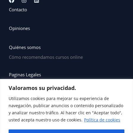
Contacto
Opiniones
Quiénes somos
Cómo recomendamos cursos online
Paginas Legales
Valoramos su privacidad.
Política de Privacidad
Utilizamos cookies para mejorar su experiencia de
navegación, publicar anuncios o contenido personalizado
Política de Cookies
y analizar nuestro tráfico. Al hacer clic en "Aceptar todo",
usted acepta nuestro uso de cookies.
Política de cookies
Aviso Legal