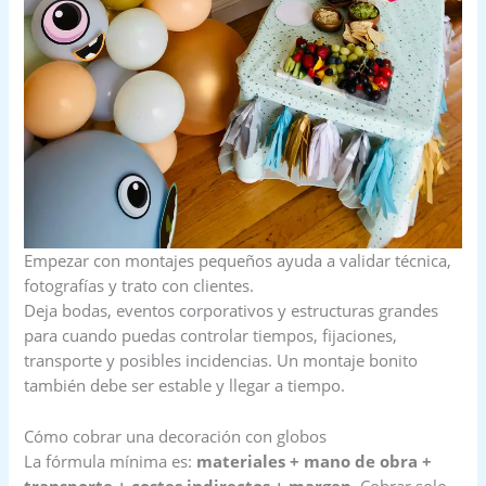
Empezar con montajes pequeños ayuda a validar técnica,
fotografías y trato con clientes.
Deja bodas, eventos corporativos y estructuras grandes
para cuando puedas controlar tiempos, fijaciones,
transporte y posibles incidencias. Un montaje bonito
también debe ser estable y llegar a tiempo.
Cómo cobrar una decoración con globos
La fórmula mínima es:
materiales + mano de obra +
transporte + costes indirectos + margen
. Cobrar solo