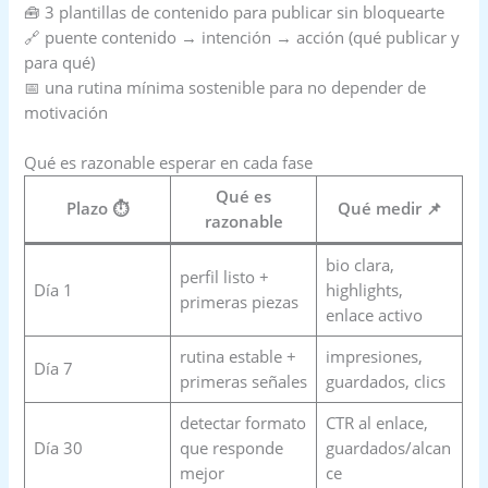
🧰 3 plantillas de contenido para publicar sin bloquearte
🔗 puente contenido → intención → acción (qué publicar y
para qué)
📅 una rutina mínima sostenible para no depender de
motivación
Qué es razonable esperar en cada fase
Qué es
Plazo ⏱️
Qué medir 📌
razonable
bio clara,
perfil listo +
Día 1
highlights,
primeras piezas
enlace activo
rutina estable +
impresiones,
Día 7
primeras señales
guardados, clics
detectar formato
CTR al enlace,
Día 30
que responde
guardados/alcan
mejor
ce