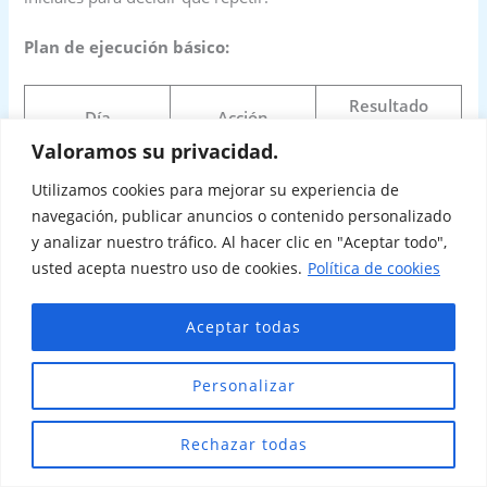
Plan de ejecución básico:
Resultado
Día
Acción
esperado
Valoramos su privacidad.
definir nicho +
1
foco claro
Utilizamos cookies para mejorar su experiencia de
propuesta
navegación, publicar anuncios o contenido personalizado
configurar perfil
perfil
y analizar nuestro tráfico. Al hacer clic en "Aceptar todo",
2
+ highlights
estructurado
usted acepta nuestro uso de cookies.
Política de cookies
crear 3 plantillas
3
contenido listo
Aceptar todas
base
publicar + medir
primeras
4–7
Personalizar
señales
lecturas
repetir lo que
Rechazar todas
8–14
consistencia real
funciona