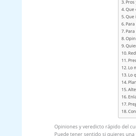
Pros 
Que e
Que 
Para
Para
Opin
Quie
Red
Pre
Lo 
Lo 
Pla
Alt
Enl
Pre
Con
Opiniones y veredicto rápido del cu
Puede tener sentido si quieres una