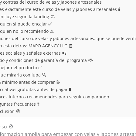
y contras del curso de velas y jabones artesanales
s exactamente este curso de velas y jabones artesanales 🕯️
incluye segun la landing 🧼
 quien si puede encajar ✅
 quien no lo recomiendo ⚠️
iones del curso de velas y jabones artesanales: que se puede verifi
n esta detras: MAPO AGENCY LLC 🧾
es sociales y señales externas 📲
cio y condiciones de garantía del programa 💳
mejor del producto ✅
que miraria con lupa 🔍
n minimo antes de comprar 📝
ernativas gratuitas antes de pagar 🧪
aces internos recomendados para seguir comparando
guntas frecuentes ❓
clusion 🧭
rso 🧭
 formacion amplia para empezar con velas y jabones artesan