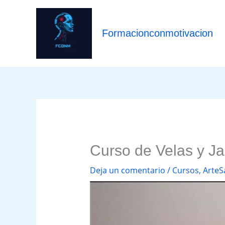
Ir
al
contenido
Formacionconmotivacion
Curso de Velas y J
Deja un comentario
/
Cursos
,
ArteS