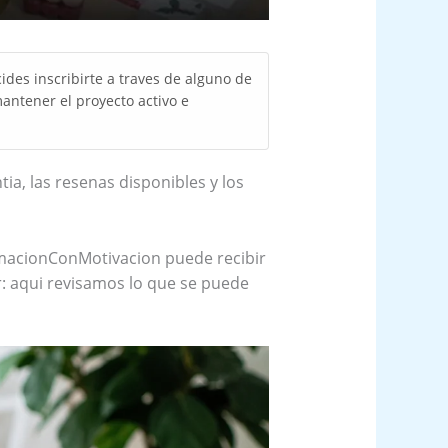
des inscribirte a traves de alguno de
antener el proyecto activo e
tia, las resenas disponibles y los
ormacionConMotivacion puede recibir
: aqui revisamos lo que se puede