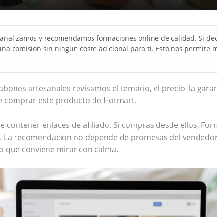
analizamos y recomendamos formaciones online de calidad. Si deci
una comision sin ningun coste adicional para ti. Esto nos permite m
jabones artesanales revisamos el temario, el precio, la garan
e comprar este producto de Hotmart.
e contener enlaces de afiliado. Si compras desde ellos, F
ti. La recomendacion no depende de promesas del vendedor
o que conviene mirar con calma.