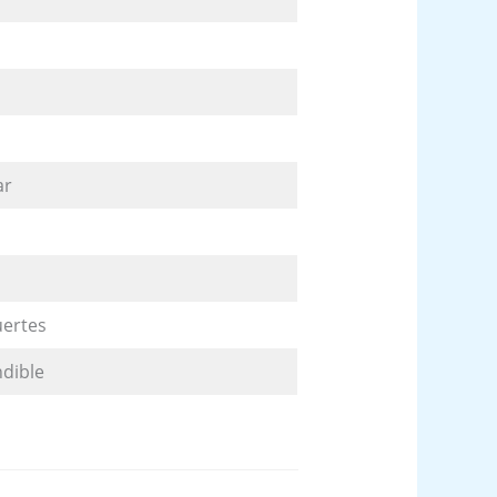
ar
uertes
ndible