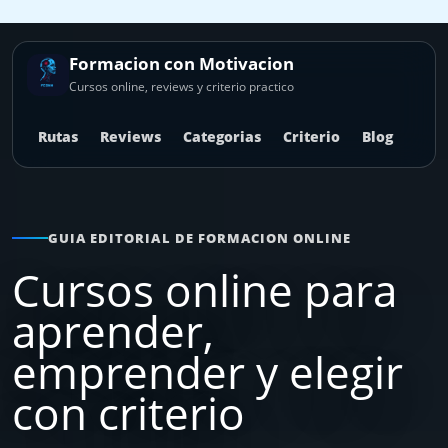
Ir
al
contenido
Formacion con Motivacion
Cursos online, reviews y criterio practico
Rutas
Reviews
Categorias
Criterio
Blog
GUIA EDITORIAL DE FORMACION ONLINE
Cursos online para
aprender,
emprender y elegir
con criterio